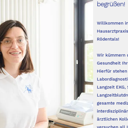
begrüßen!
Willkommen in 
Hausarztpraxi
Rödentals!
Wir kümmern u
Gesundheit Ihr
Hierfür stehe
Labordiagnosti
Langzeit EKG, 
Langzeitblutd
gesamte mediz
interdisziplin
ärztlichen Kol
versuchen all 