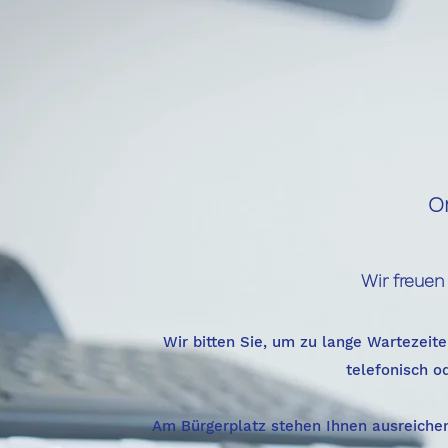
O
Wir freuen
Wir bitten Sie, um zu lange Wartezeite
telefonisch o
Am Bürgerplatz stehen Ihnen ausreichen