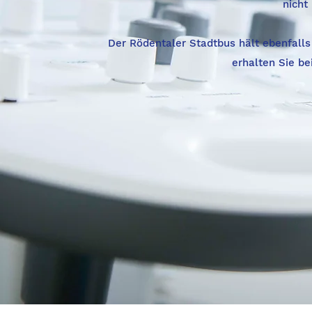
nicht
Der Rödentaler Stadtbus hält ebenfalls
erhalten Sie be