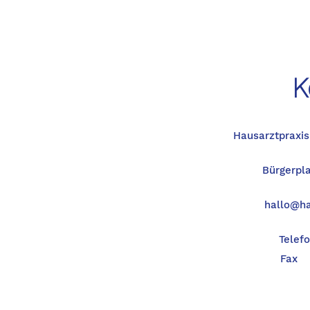
K
Hausarztpraxis
Bürgerpla
hallo@ha
Telef
Fax 